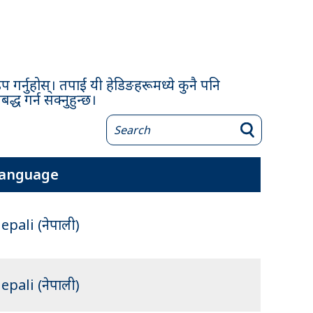
र्नुहोस्। तपाईं यी हेडिङहरूमध्ये कुनै पनि
्ध गर्न सक्नुहुन्छ।
anguage
epali (नेपाली)
epali (नेपाली)