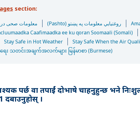
uages
i) معلومات صحی دردری
(Pashto) روغتیایي معلومات په پښتو
Ama
cluumaadka Caafimaadka ee ku qoran Soomaali (Somali)
Stay Safe in Hot Weather
Stay Safe When the Air Quali
ာရေး သတင်းအချက်အလက်များ မြန်မာစာ (Burmese)
वश्यक पर्छ वा तपाईं दोभाषे चाहनुहुन्छ भने नि
 1 दबाउनुहोस् ।